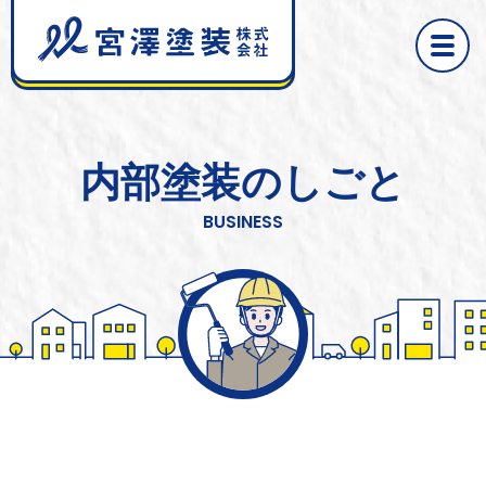
toggle 
内部塗装のしごと
BUSINESS